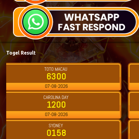
Togel Result
HK LOTTO
1083
06-08-2026
TOTO WUHAN
9227
07-08-2026
MALAYSIA
4549