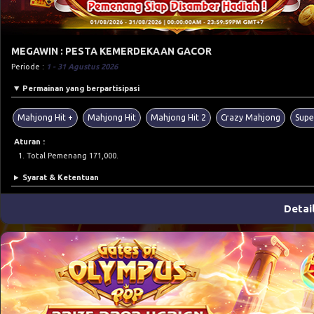
MEGAWIN : PESTA KEMERDEKAAN GACOR
Periode :
1 - 31 Agustus 2026
Permainan yang berpartisipasi
Mahjong Hit +
Mahjong Hit
Mahjong Hit 2
Crazy Mahjong
Supe
Aturan :
Total Pemenang 171,000.
Syarat & Ketentuan
Detai