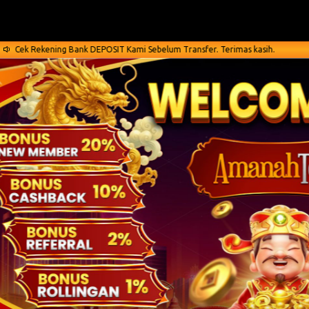
 DEPOSIT Kami Sebelum Transfer. Terimas kasih.
Mohon Untuk Sel