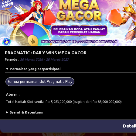
PRAGMATIC : DAILY WINS MEGA GACOR
Periode :
30 Maret 2026 - 28 Maret 2027
Permainan yang berpartisipasi
Semua permainan slot Pragmatic Play
Aturan :
Total hadiah Slot senilai Rp 5,983,200,000 (bagian dari Rp 88,000,000,000).
Syarat & Ketentuan
Detai