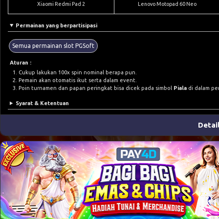
Xiaomi Redmi Pad 2
Lenovo Motopad 60 Neo
Permainan yang berpartisipasi
Semua permainan slot PGSoft
Aturan :
Cukup lakukan 100x spin nominal berapa pun.
Pemain akan otomatis ikut serta dalam event.
Poin turnamen dan papan peringkat bisa dicek pada simbol
Piala
di dalam pe
Syarat & Ketentuan
Detai