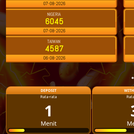
06-08-2026
DEPOSIT
WIT
Rata-rata
Rata
1
Menit
Me